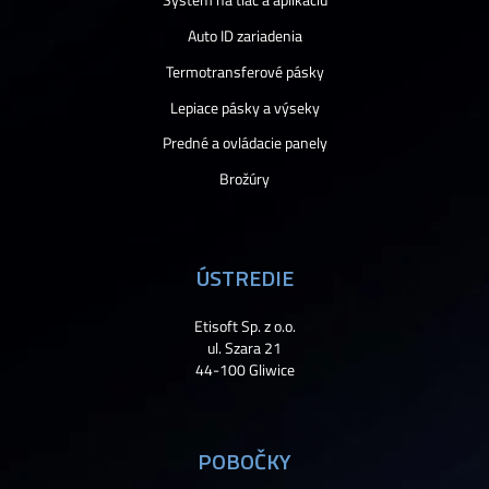
System na tlač a aplikáciu
Auto ID zariadenia
Termotransferové pásky
Lepiace pásky a výseky
Predné a ovládacie panely
Brožúry
ÚSTREDIE
Etisoft Sp. z o.o.
ul. Szara 21
44-100 Gliwice
POBOČKY