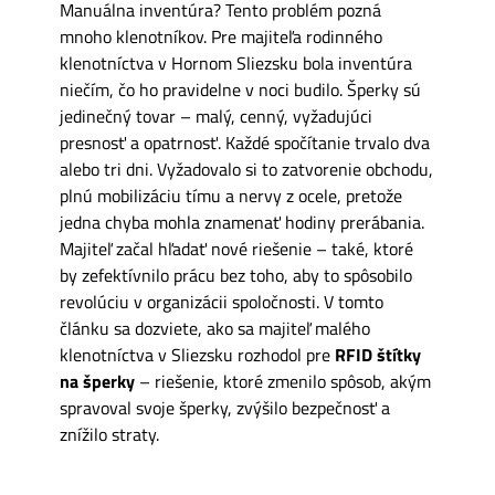
Manuálna inventúra? Tento problém pozná
mnoho klenotníkov. Pre majiteľa rodinného
klenotníctva v Hornom Sliezsku bola inventúra
niečím, čo ho pravidelne v noci budilo. Šperky sú
jedinečný tovar – malý, cenný, vyžadujúci
presnosť a opatrnosť. Každé spočítanie trvalo dva
alebo tri dni. Vyžadovalo si to zatvorenie obchodu,
plnú mobilizáciu tímu a nervy z ocele, pretože
jedna chyba mohla znamenať hodiny prerábania.
Majiteľ začal hľadať nové riešenie – také, ktoré
by zefektívnilo prácu bez toho, aby to spôsobilo
revolúciu v organizácii spoločnosti. V tomto
článku sa dozviete, ako sa majiteľ malého
klenotníctva v Sliezsku rozhodol pre
RFID štítky
na šperky
– riešenie, ktoré zmenilo spôsob, akým
spravoval svoje šperky, zvýšilo bezpečnosť a
znížilo straty.