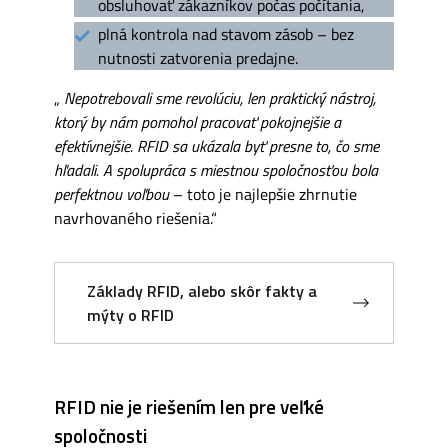
obsluhovať zákazníkov počas počítania,
plná kontrola nad stavom zásob – bez
nutnosti zatvorenia predajne.
„
Nepotrebovali sme revolúciu, len praktický nástroj,
ktorý by nám pomohol pracovať pokojnejšie a
efektívnejšie. RFID sa ukázala byť presne to, čo sme
hľadali. A spolupráca s miestnou spoločnosťou bola
perfektnou voľbou
– toto je najlepšie zhrnutie
navrhovaného riešenia.“
Základy RFID, alebo skôr fakty a
mýty o RFID
RFID nie je riešením len pre veľké
spoločnosti