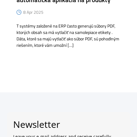
8 Apr 2025
T systémy založené na ERP často generujú súbory PDF,
ktorých obsah sa má vytlačiť na samolepiace etikety .
Dáta, ktoré sa majú vytlačiť ako súbor PDF, sú pohodlným
riešením, ktoré vám umožní […]
Newsletter
Leave your e-mail address and receive carefully