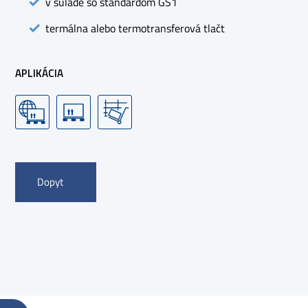
v súlade so štandardom GS1
termálna alebo termotransferová tlačt
APLIKÁCIA
Dopyt