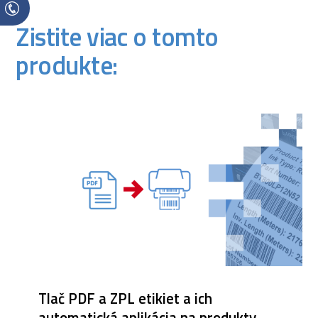
Zistite viac o tomto
produkte:
Tlač PDF a ZPL etikiet a ich
automatická aplikácia na produkty