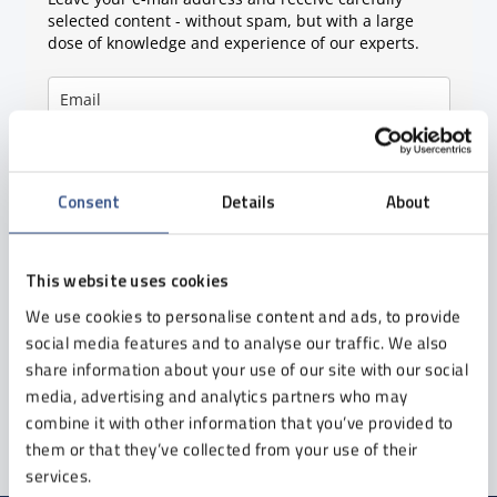
selected content - without spam, but with a large
dose of knowledge and experience of our experts.
I consent to receiving the newsletter from Etisoft Sp. z o. o.
to the provided e-mail address.
I can withdraw my consent at any time. Details in the
Privacy
Consent
Details
About
Policy
.
This website uses cookies
We use cookies to personalise content and ads, to provide
social media features and to analyse our traffic. We also
share information about your use of our site with our social
Sign up
media, advertising and analytics partners who may
combine it with other information that you’ve provided to
them or that they’ve collected from your use of their
services.