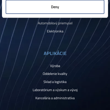
Deny
Laboratóriá a darovanie krvi
Domáce spotrebiče
Automobilový priemysel
Elektronika
APLIKÁCIE
Výroba
Oddelenie kvality
Sklad a logistika
Laboratórium a výskum a vývoj
Kancelária a administratíva