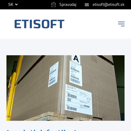
Spravodaj
etisoft@etisoft.sk
ETISOFT