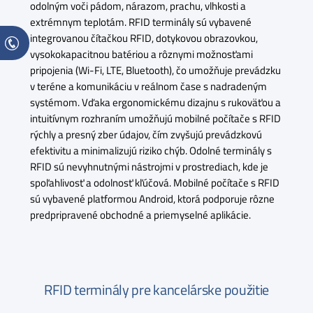
odolným voči pádom, nárazom, prachu, vlhkosti a
extrémnym teplotám. RFID terminály sú vybavené
integrovanou čítačkou RFID, dotykovou obrazovkou,
vysokokapacitnou batériou a rôznymi možnosťami
pripojenia (Wi-Fi, LTE, Bluetooth), čo umožňuje prevádzku
v teréne a komunikáciu v reálnom čase s nadradeným
systémom. Vďaka ergonomickému dizajnu s rukoväťou a
intuitívnym rozhraním umožňujú mobilné počítače s RFID
rýchly a presný zber údajov, čím zvyšujú prevádzkovú
efektivitu a minimalizujú riziko chýb. Odolné terminály s
RFID sú nevyhnutnými nástrojmi v prostrediach, kde je
spoľahlivosť a odolnosť kľúčová. Mobilné počítače s RFID
sú vybavené platformou Android, ktorá podporuje rôzne
predpripravené obchodné a priemyselné aplikácie.
RFID terminály pre kancelárske použitie