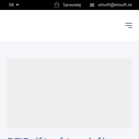
Spravodaj
etisoft@etisoft.sk
ETISOFT