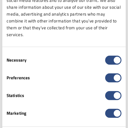
social media features and to analyse our traffic. We also
share information about your use of our site with our social
media, advertising and analytics partners who may
combine it with other information that you’ve provided to
them or that they’ve collected from your use of their
Ktorá termotransferová páska pre
services.
automobilový priemysel je najlepšia?
Prečo si priemysel vyberá živicové
Consent
pásky?
Necessary
Selection
11 Jun 2026
Preferences
V automobilovom priemysle nie je priestor pre náhodné
riešenia. Každý prvok výrobného a logistického procesu
musí spĺňať prísne požiadavky na kvalitu, a to platí aj pre
Statistics
označenia vytlačené na štítkoch. […]
Marketing