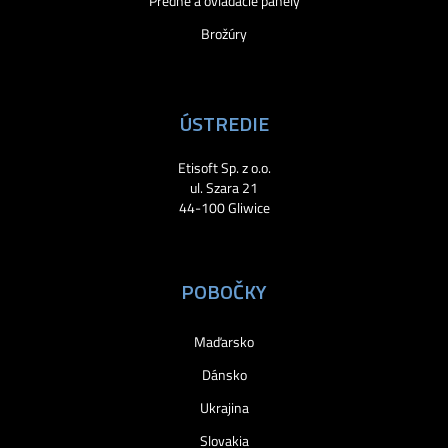
Predné a ovládacie panely
Brožúry
ÚSTREDIE
Etisoft Sp. z o.o.
ul. Szara 21
44-100 Gliwice
POBOČKY
Maďarsko
Dánsko
Ukrajina
Slovakia